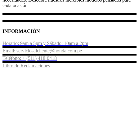
cada ocasión
INFORMACIÓN
Horario: 9am a 5pm y Sábado: 10am a 2pm
Email: serviciosalcliente@honda.com.pe
Teléfono: + (511) 418-0418
Libro de Reclamaciones