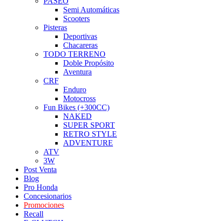
PASEO
Semi Automáticas
Scooters
Pisteras
Deportivas
Chacareras
TODO TERRENO
Doble Propósito
Aventura
CRF
Enduro
Motocross
Fun Bikes (+300CC)
NAKED
SUPER SPORT
RETRO STYLE
ADVENTURE
ATV
3W
Post Venta
Blog
Pro Honda
Concesionarios
Promociones
Recall