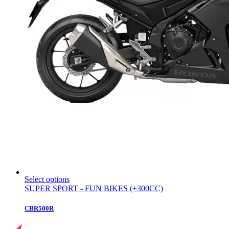
Select options
SUPER SPORT - FUN BIKES (+300CC)
CBR500R