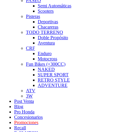
PASEO
Semi Automáticas
Scooters
Pisteras
Deportivas
Chacareras
TODO TERRENO
Doble Propósito
Aventura
CRF
Enduro
Motocross
Fun Bikes (+300CC)
NAKED
SUPER SPORT
RETRO STYLE
ADVENTURE
ATV
3W
Post Venta
Blog
Pro Honda
Concesionarios
Promociones
Recall