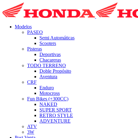
Modelos
PASEO
Semi Automáticas
Scooters
Pisteras
Deportivas
Chacareras
TODO TERRENO
Doble Propósito
Aventura
CRF
Enduro
Motocross
Fun Bikes (+300CC)
NAKED
SUPER SPORT
RETRO STYLE
ADVENTURE
ATV
3W
Post Venta