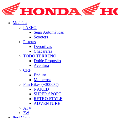
Modelos
PASEO
Semi Automáticas
Scooters
Pisteras
Deportivas
Chacareras
TODO TERRENO
Doble Propósito
Aventura
CRF
Enduro
Motocross
Fun Bikes (+300CC)
NAKED
SUPER SPORT
RETRO STYLE
ADVENTURE
ATV
3W
Post Venta