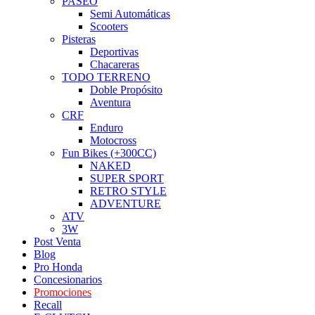
PASEO
Semi Automáticas
Scooters
Pisteras
Deportivas
Chacareras
TODO TERRENO
Doble Propósito
Aventura
CRF
Enduro
Motocross
Fun Bikes (+300CC)
NAKED
SUPER SPORT
RETRO STYLE
ADVENTURE
ATV
3W
Post Venta
Blog
Pro Honda
Concesionarios
Promociones
Recall