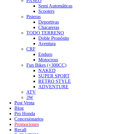
PASEO
Semi Automáticas
Scooters
Pisteras
Deportivas
Chacareras
TODO TERRENO
Doble Propósito
Aventura
CRF
Enduro
Motocross
Fun Bikes (+300CC)
NAKED
SUPER SPORT
RETRO STYLE
ADVENTURE
ATV
3W
Post Venta
Blog
Pro Honda
Concesionarios
Promociones
Recall