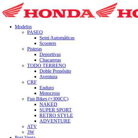
Modelos
PASEO
Semi Automáticas
Scooters
Pisteras
Deportivas
Chacareras
TODO TERRENO
Doble Propósito
Aventura
CRF
Enduro
Motocross
Fun Bikes (+300CC)
NAKED
SUPER SPORT
RETRO STYLE
ADVENTURE
ATV
3W
Post Venta