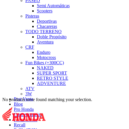
PASEO
Semi Automáticas
Scooters
Pisteras
Deportivas
Chacareras
TODO TERRENO
Doble Propósito
Aventura
CRF
Enduro
Motocross
Fun Bikes (+300CC)
NAKED
SUPER SPORT
RETRO STYLE
ADVENTURE
ATV
3W
Post Venta
No products were found matching your selection.
Blog
Pro Honda
Concesionarios
Promociones
Recall