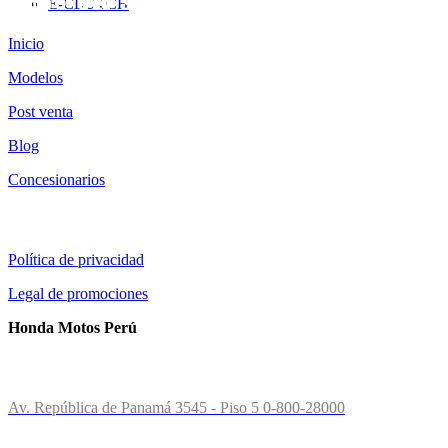
Mapa del sitio:
E-CLUTCH
Inicio
Modelos
Post venta
Blog
Concesionarios
Información al cliente:
Política de privacidad
Legal de promociones
Honda Motos Perú
Contactos:
Av. República de Panamá 3545 - Piso 5
0-800-28000