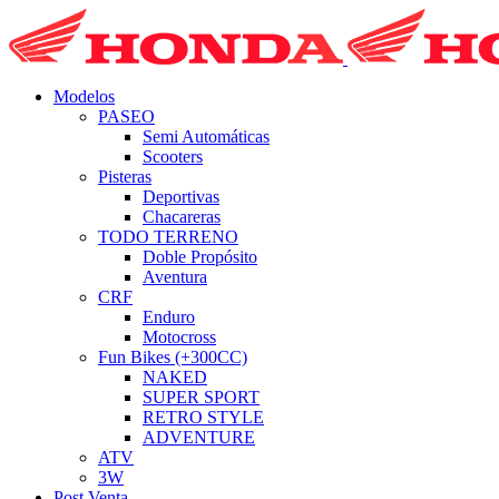
Modelos
PASEO
Semi Automáticas
Scooters
Pisteras
Deportivas
Chacareras
TODO TERRENO
Doble Propósito
Aventura
CRF
Enduro
Motocross
Fun Bikes (+300CC)
NAKED
SUPER SPORT
RETRO STYLE
ADVENTURE
ATV
3W
Post Venta